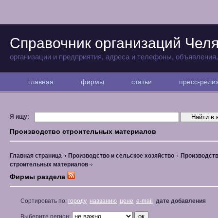
Справочник организаций Чел
организации и предприятия, адреса и телефоны, объявления
главная
фирмы
статьи
пресс-рел
Я ищу:
Производство строительных материалов
Главная страница
Производство и сельское хозяйство
Производст
строительных материалов
Фирмы раздела
Сортировать по:
городу
названию
цене
e-mail
дате добавления
Выберите регион: