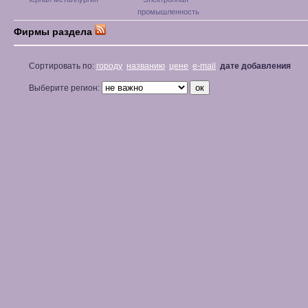
промышленность
Фирмы раздела
Сортировать по:
городу
названию
цене
e-mail
дате добавления
Выберите регион: