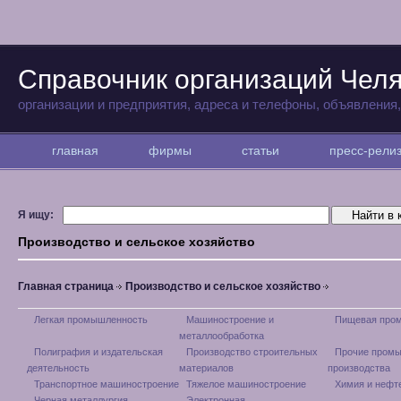
Справочник организаций Чел
организации и предприятия, адреса и телефоны, объявления
главная
фирмы
статьи
пресс-рел
Я ищу:
Производство и сельское хозяйство
Главная страница
Производство и сельское хозяйство
Легкая промышленность
Машиностроение и
Пищевая про
металлообработка
Полиграфия и издательская
Производство строительных
Прочие пром
деятельность
материалов
производства
Транспортное машиностроение
Тяжелое машиностроение
Химия и нефт
Черная металлургия
Электронная