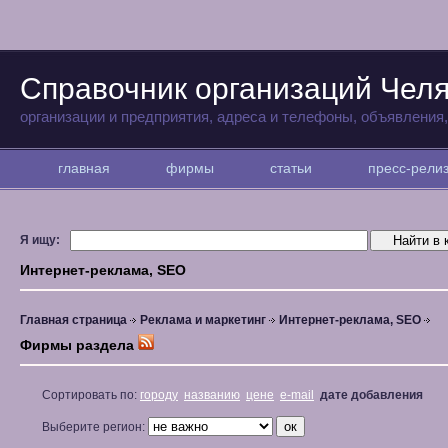
Справочник организаций Чел
организации и предприятия, адреса и телефоны, объявления
главная
фирмы
статьи
пресс-рел
Я ищу:
Интернет-реклама, SEO
Главная страница
Реклама и маркетинг
Интернет-реклама, SEO
Фирмы раздела
Сортировать по:
городу
названию
цене
e-mail
дате добавления
Выберите регион: