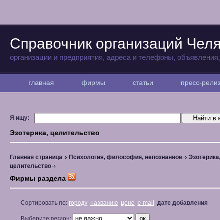
Справочник организаций Чел
организации и предприятия, адреса и телефоны, объявления
главная
фирмы
статьи
пресс-рел
Я ищу:
Эзотерика, целительство
Главная страница
Психология, философия, непознанное
Эзотерика
целительство
Фирмы раздела
Сортировать по:
городу
названию
цене
e-mail
дате добавления
Выберите регион: