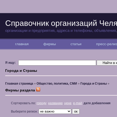
Справочник организаций Чел
организации и предприятия, адреса и телефоны, объявления
главная
фирмы
статьи
пресс-рел
Я ищу:
Города и Страны
Главная страница
Общество, политика, СМИ
Города и Страны
Фирмы раздела
Сортировать по:
городу
названию
цене
e-mail
дате добавления
Выберите регион: