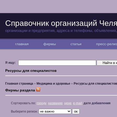
Справочник организаций Чел
организации и предприятия, адреса и телефоны, объявления
главная
фирмы
статьи
пресс-рел
Я ищу:
Ресурсы для специалистов
Главная страница
Медицина и здоровье
Ресурсы для специалистов
Фирмы раздела
Сортировать по:
городу
названию
цене
e-mail
дате добавления
Выберите регион: