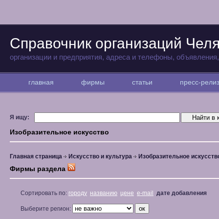
Справочник организаций Чел
организации и предприятия, адреса и телефоны, объявления
главная
фирмы
статьи
пресс-рел
Я ищу:
Изобразительное искусство
Главная страница
Искусство и культура
Изобразительное искусств
Фирмы раздела
Сортировать по:
городу
названию
цене
e-mail
дате добавления
Выберите регион: