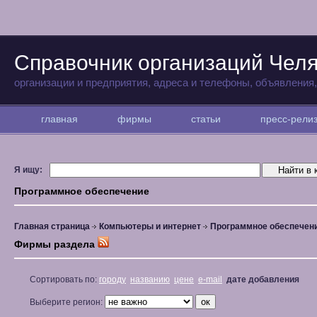
Справочник организаций Чел
организации и предприятия, адреса и телефоны, объявления
главная
фирмы
статьи
пресс-рел
Я ищу:
Программное обеспечение
Главная страница
Компьютеры и интернет
Программное обеспечен
Фирмы раздела
Сортировать по:
городу
названию
цене
e-mail
дате добавления
Выберите регион: