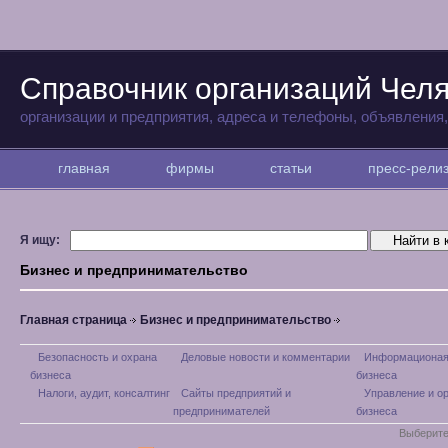
Справочник организаций Чел
организации и предприятия, адреса и телефоны, объявления
главная
фирмы
статьи
пресс-рел
Я ищу:
Бизнес и предпринимательство
Главная страница
Бизнес и предпринимательство
Безопасность и охрана
Деловые новости и комментарии
Информационая
бизнеса
бизнеса
Налоги, аудит, консалтинг
Сайты предприятий и
Управление и о
предпринимателей
бизнеса
Выберите