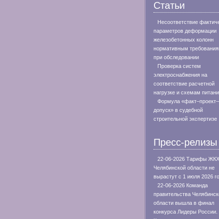
Статьи
Несоответствие фактич
параметров деформации
железобетонных колонн
нормативным требовани
при обследовании
Проверка систем
электроснабжения на
соответствие расчетной
нагрузке и схемам питан
Формула «факт–проект–
допуск» в судебной
строительной экспертизе
Пресс-релизы
22-06-2026 Тарифы ЖКХ
Челябинской области не
вырастут с 1 июля 2026 г
22-06-2026 Команда
правительства Челябинск
области вышла в финал
конкурса Лидеры России.