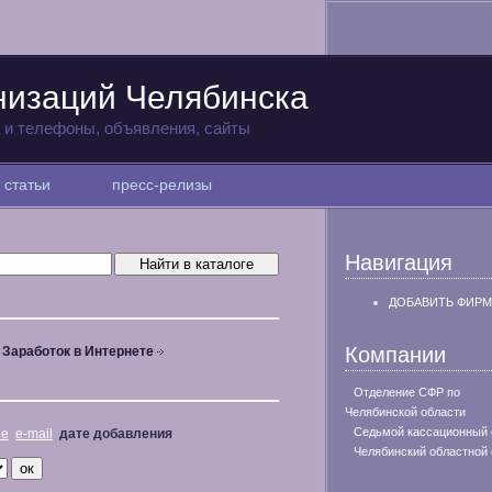
низаций Челябинска
а и телефоны, объявления, сайты
статьи
пресс-релизы
Навигация
ДОБАВИТЬ ФИРМ
Компании
Заработок в Интернете
Отделение СФР по
Челябинской области
Седьмой кассационный 
не
e-mail
дате добавления
Челябинский областной 