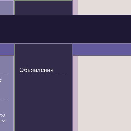
Объявления
У
суд
суд