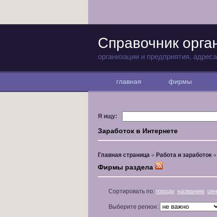
Справочник орга
организации и предприятия, адрес
главная
фирмы
Я ищу:
Заработок в Интернете
Главная страница
Работа и заработок
Фирмы раздела
Сортировать по:
городу
названию
це
Выберите регион: