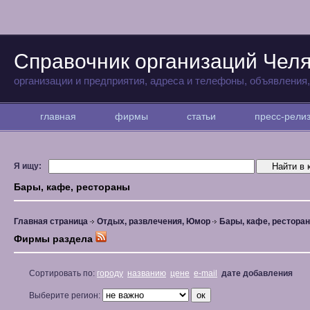
Справочник организаций Чел
организации и предприятия, адреса и телефоны, объявления
главная
фирмы
статьи
пресс-рел
Я ищу:
Бары, кафе, рестораны
Главная страница
Отдых, развлечения, Юмор
Бары, кафе, рестора
Фирмы раздела
Сортировать по:
городу
названию
цене
e-mail
дате добавления
Выберите регион: