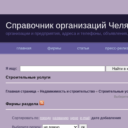
Справочник организаций Чел
организации и предприятия, адреса и телефоны, объявления
главная
фирмы
статьи
пресс-рел
Я ищу:
Строительные услуги
Главная страница
Недвижимость и строительство
Строительные у
Выберите
Фирмы раздела
Сортировать по:
городу
названию
цене
e-mail
дате добавления
Выберите регион: