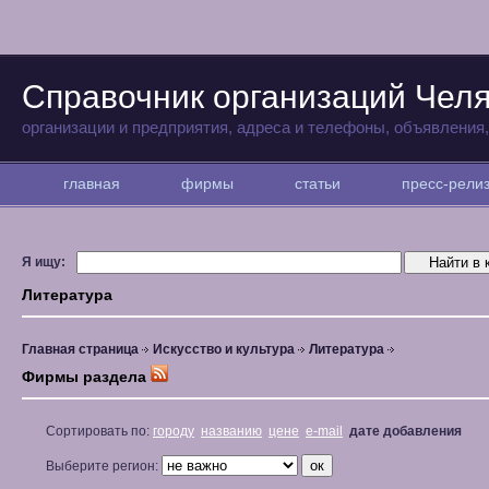
Справочник организаций Чел
организации и предприятия, адреса и телефоны, объявления
главная
фирмы
статьи
пресс-рел
Я ищу:
Литература
Главная страница
Искусство и культура
Литература
Фирмы раздела
Сортировать по:
городу
названию
цене
e-mail
дате добавления
Выберите регион: