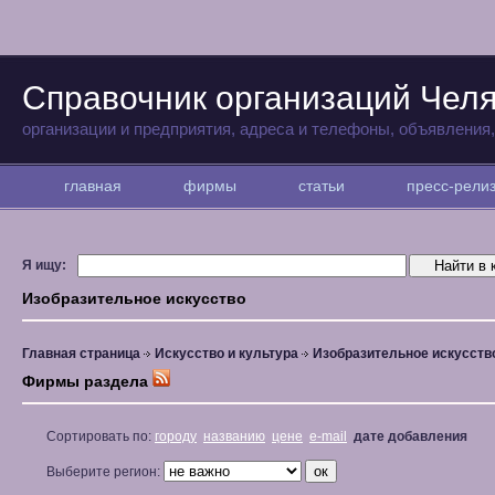
Справочник организаций Чел
организации и предприятия, адреса и телефоны, объявления
главная
фирмы
статьи
пресс-рел
Я ищу:
Изобразительное искусство
Главная страница
Искусство и культура
Изобразительное искусств
Фирмы раздела
Сортировать по:
городу
названию
цене
e-mail
дате добавления
Выберите регион: