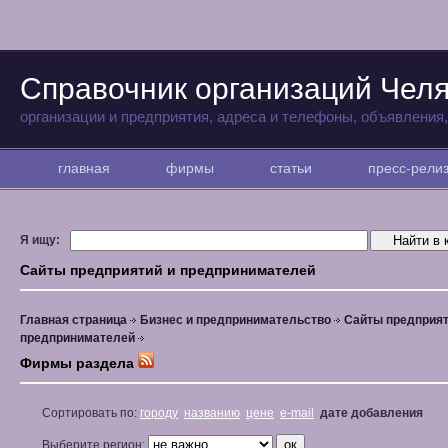
Справочник организаций Чел
организации и предприятия, адреса и телефоны, объявления
главная
фирмы
статьи
пресс-рел
Я ищу:
Сайты предприятий и предпринимателей
Главная страница
Бизнес и предпринимательство
Сайты предприят
предпринимателей
Фирмы раздела
Сортировать по:
городу
названию
цене
e-mail
дате добавления
Выберите регион: