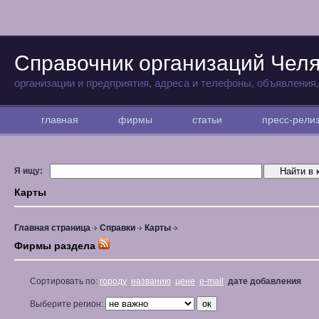
Справочник организаций Чел
организации и предприятия, адреса и телефоны, объявления
главная
фирмы
статьи
пресс-рел
Я ищу:
Карты
Главная страница
Справки
Карты
Фирмы раздела
Сортировать по:
городу
названию
цене
e-mail
дате добавления
Выберите регион: