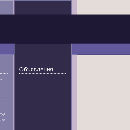
Объявления
У
суд
суд