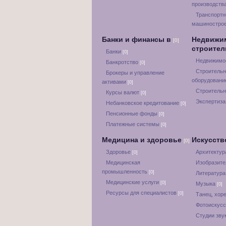
производств
Транспортн
машиностро
Банки и финансы в
Недвижи
[0]
строите
Банки
[0]
Недвижимос
Банкротство
[0]
Строительн
Брокеры и управление
оборудован
активами
[0]
Строительн
Курсы валют
[0]
Экспертиза
Небанковское кредитование
[0]
Пенсионные фонды
[0]
Платежные системы
[0]
Медицина и здоровье
Искусств
[0]
Здоровье
Архитектур
[0]
Медицинская
Изобразите
промышленность
[0]
Литератур
Медицинские услуги
[0]
Музыка
[0]
Ресурсы для специалистов
[0]
Танец, хор
Фотоискус
Студии зву