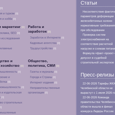
Статьи
[0]
Несоответствие фактич
я и туризм
[0]
параметров деформации
я и хобби
[0]
железобетонных колонн
нормативным требовани
и маркетинг
Работа и
[0]
при обследовании
заработок
[0]
реклама, SEO
[0]
Проверка систем
Заработок в Интернете
[0]
и исследования
электроснабжения на
Кадровые агентства
[0]
соответствие расчетной
екламные
Трудоустройство
нагрузке и схемам питан
[0]
Формула «факт–проект–
допуск» в судебной
ство и
Общество,
строительной экспертизе
 хозяйство
политика, СМИ
[0]
[0]
омышленность
Газеты и журналы
[0]
[0]
Пресс-релизы
оение и
Города и Страны
[0]
ботка
[0]
Интернет издания
[0]
22-06-2026 Тарифы ЖКХ
ромышленность
[0]
Неправительственные
Челябинской области не
 и издательская
организации
вырастут с 1 июля 2026 г
[0]
ь
22-06-2026 Команда
[0]
правительства Челябинск
во строительных
области вышла в финал
0]
конкурса Лидеры России.
омышленные