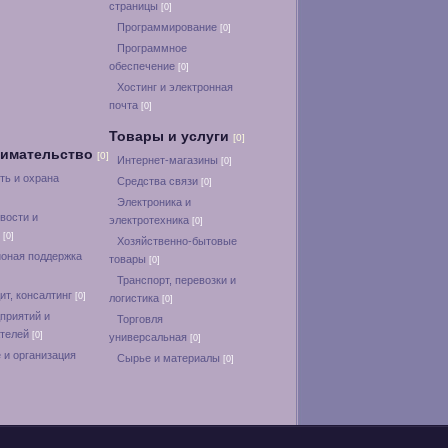
страницы
[0]
Программирование
[0]
Программное
обеспечение
[0]
Хостинг и электронная
почта
[0]
Товары и услуги
[0]
нимательство
[0]
Интернет-магазины
[0]
ть и охрана
Средства связи
[0]
Электроника и
вости и
электротехника
[0]
и
[0]
Хозяйственно-бытовые
оная поддержка
товары
[0]
Транспорт, перевозки и
ит, консалтинг
[0]
логистика
[0]
приятий и
Торговля
ателей
[0]
универсальная
[0]
 и организация
Сырье и материалы
[0]