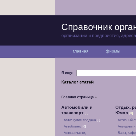
Справочник орга
организации и предприятия, адрес
главная
фирмы
Я ищу:
Каталог статей
Главная страница
Автомобили и
Отдых, р
транспорт
Юмор
[0]
[0]
Авто: купля-продажа
Активный 
[0]
Автобизнес
Анекдоты и
[0]
Автозапчасти,
Бары, кафе