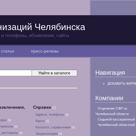
низаций Челябинска
а и телефоны, объявления, сайты
статьи
пресс-релизы
Навигация
ДОБАВИТЬ ФИРМ
Компании
азвлечения,
Справки
[1]
Отделение СФР по
Челябинской области
Адреса, телефоны
[0]
Седьмой кассационный 
отдых
[0]
Карты
[1]
Челябинский областной 
 приколы
[0]
Каталоги, справочники
[0]
, рестораны
[0]
Энциклопедии
[0]