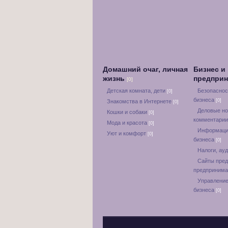
Домашний очаг, личная
Бизнес и
жизнь
предпри
[0]
Детская комната, дети
Безопаснос
[0]
бизнеса
[0]
Знакомства в Интернете
[0]
Деловые но
Кошки и собаки
[0]
комментари
Мода и красота
[0]
Информаци
Уют и комфорт
[0]
бизнеса
[0]
Налоги, ауд
Сайты пред
предприним
Управление
бизнеса
[0]