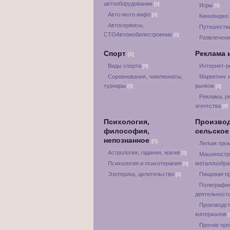
автооборудование
[0]
Игры
[0]
Авто-мото инфо
[0]
Кино/видео
Автосервисы,
Путешестви
СТОАвтомобилестроение
[0]
Развлечени
Спорт
Реклама 
[0]
Виды спорта
Интернет-
[0]
Соревнования, чемпионаты,
Маркетинг 
турниры
рынков
[0]
[0]
Реклама, р
агентства
[0]
Психология,
Производ
философия,
сельское
непознанное
[0]
Легкая пр
Астрология, гадания, магия
[0]
Машиностр
Психология и психотерапия
металлообра
[0]
Эзотерика, целительство
Пищевая п
[0]
Полиграфия
деятельност
Производст
материалов
[
Прочие пр