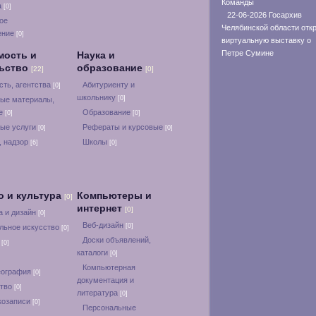
Команды
а
[0]
22-06-2026 Госархив
ое
Челябинской области отк
ение
[0]
виртуальную выставку о
Петре Сумине
мость и
Наука и
льство
образование
[22]
[0]
ть, агентства
Абитуриенту и
[0]
школьнику
[0]
ые материалы,
ие
Образование
[0]
[0]
ые услуги
Рефераты и курсовые
[0]
[0]
, надзор
Школы
[6]
[0]
о и культура
Компьютеры и
[0]
интернет
[0]
а и дизайн
[0]
Веб-дизайн
[0]
льное искусство
[0]
Доски объявлений,
а
[0]
каталоги
[0]
Компьютерная
еография
[0]
документация и
ство
[0]
литература
[0]
козаписи
[0]
Персональные