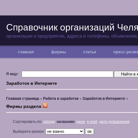
Справочник организаций Чел
организации и предприятия, адреса и телефоны, объявления
главная
фирмы
статьи
пресс-рел
Я ищу:
Заработок в Интернете
Главная страница
Работа и заработок
Заработок в Интернете
Фирмы раздела
Сортировать по:
городу
названию
цене
e-mail
дате добавления
Выберите регион: