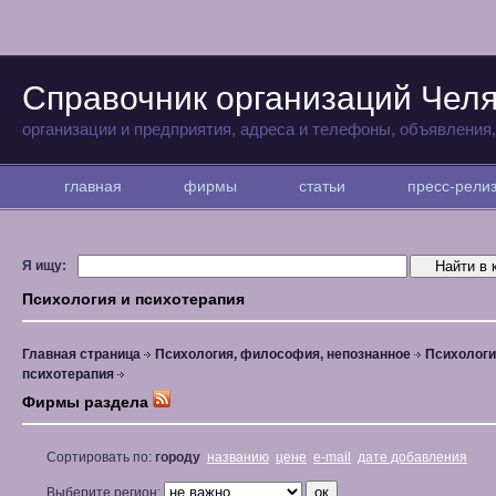
Справочник организаций Чел
организации и предприятия, адреса и телефоны, объявления
главная
фирмы
статьи
пресс-рел
Я ищу:
Психология и психотерапия
Главная страница
Психология, философия, непознанное
Психологи
психотерапия
Фирмы раздела
Сортировать по:
городу
названию
цене
e-mail
дате добавления
Выберите регион: