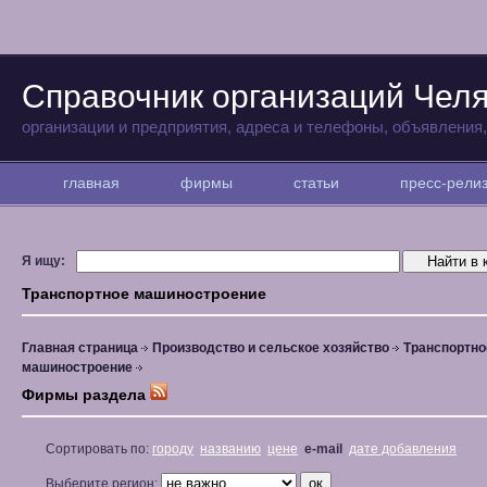
Справочник организаций Чел
организации и предприятия, адреса и телефоны, объявления
главная
фирмы
статьи
пресс-рел
Я ищу:
Транспортное машиностроение
Главная страница
Производство и сельское хозяйство
Транспортно
машиностроение
Фирмы раздела
Сортировать по:
городу
названию
цене
e-mail
дате добавления
Выберите регион: