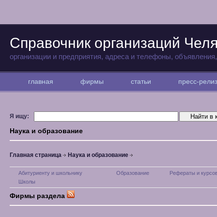
Справочник организаций Чел
организации и предприятия, адреса и телефоны, объявления
главная
фирмы
статьи
пресс-рел
Я ищу:
Наука и образование
Главная страница
Наука и образование
Абитуриенту и школьнику
Образование
Рефераты и курсо
Школы
Фирмы раздела