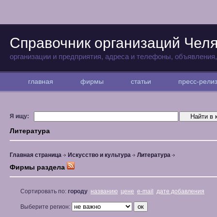
Справочник организаций Чел
организации и предприятия, адреса и телефоны, объявления
главная
фирмы
статьи
пресс-рел
Я ищу:
Литература
Главная страница
Искусство и культура
Литература
Фирмы раздела
Сортировать по:
городу
названию
цене
e-mail
дате добавления
Выберите регион: