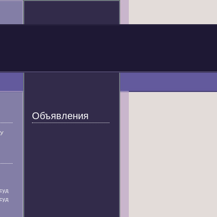
Объявления
У
суд
суд