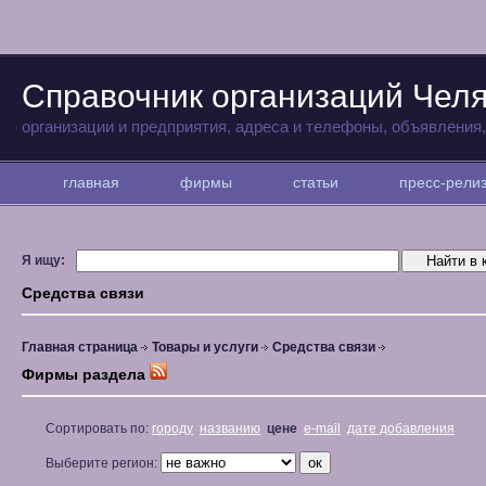
Справочник организаций Чел
организации и предприятия, адреса и телефоны, объявления
главная
фирмы
статьи
пресс-рел
Я ищу:
Средства связи
Главная страница
Товары и услуги
Средства связи
Фирмы раздела
Сортировать по:
городу
названию
цене
e-mail
дате добавления
Выберите регион: