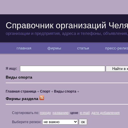
Справочник организаций Чел
организации и предприятия, адреса и телефоны, объявления
главная
фирмы
статьи
пресс-рел
Я ищу:
Виды спорта
Главная страница
Спорт
Виды спорта
Фирмы раздела
Сортировать по:
городу
названию
цене
e-mail
дате добавления
Выберите регион: