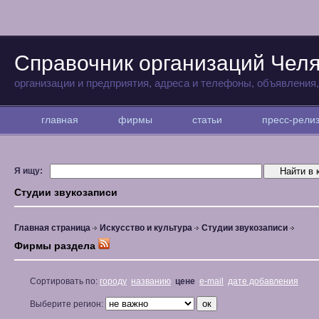
Справочник организаций Чел
организации и предприятия, адреса и телефоны, объявления
главная
фирмы
статьи
пресс-рел
Я ищу:
Студии звукозаписи
Главная страница
Искусство и культура
Студии звукозаписи
Фирмы раздела
Сортировать по:
городу
названию
цене
e-mail
дате добавления
Выберите регион: